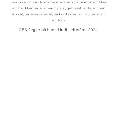
hvis ikke du kan komme igennem på telefonen. Hvis
jeg har klienter eller vagt på sygehuset, er telefonen
lukket, så skriv i stedet, så kontakter jeg dig så snart
jeg kan.
OBS: Jeg er på barsel indtil efteråret 2024.
Familiejordemoder
Email:
jane@familiejordemoder.dk
CVR nr.: 42674478