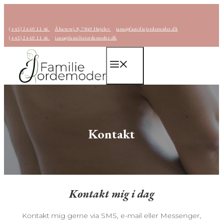
Hop
til
(+45) 24 60 11 46
Åhavevej 8, 7840 Højslev
jane@familiejordemoder.dk
indhold
(+45) 24 60 11 46
jane@familiejordemoder.dk
Menu
Kontakt
Kontakt mig i dag
Kontakt mig gerne via SMS, e-mail eller Messenger,