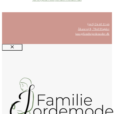
(+45) 24 60 11 46
Åhavevej 8, 7840 Højslev
jane@familiejordemoder.dk
Luk