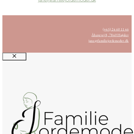
jane@familiejordemoder.dk
(+45) 24 60 11 46
Åhavevej 8, 7840 Højslev
jane@familiejordemoder.dk
Luk