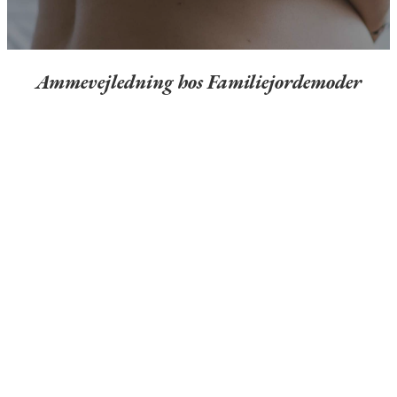
Ammevejledning hos Familiejordemoder
Telefonkonsultation
En ammevejledning starter allerede i
telefonen når I ringer for at aftale et besøg.
Vi taler om jeres forløb og jeres behov og I
får de første råd fra start så I har noget at gå
videre med, indtil jeg kan komme ud til jer.
Sommetider kan vejledning over telefonen
være alt hvad der er behov for, men finder vi
undervejs ud af at der er behov for et fysisk
møde, fratrækkes telefonkonsultationen fra