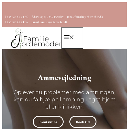
Hop
til
(+45) 24 60 11 46
Åhavevej 8, 7840 Højslev
jane@familiejordemoder.dk
indhold
(+45) 24 60 11 46
jane@familiejordemoder.dk
Menu
Ammevejledning
Oplever du problemer med amningen,
kan du få hjælp til amning i eget hjem
eller klinikken.
Kontakt os
Book tid